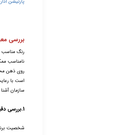
پارتیشن ادار
بررسی معی
رنگ مناسب ب
نامناسب ممک
روی ذهن مخاط
است با رعایت
سازمان آشنا 
1.بررسی دقیق هویت برند
شخصیت برند ب