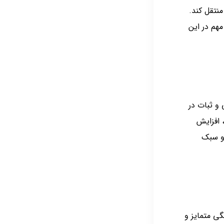
منتقل کند.
مهم در این
 و ثبات در
 افزایش
 و سبک
گی متمایز و