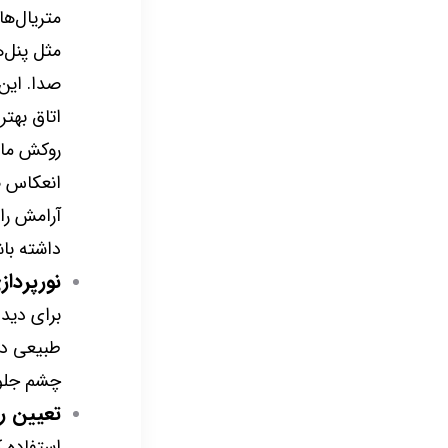
متریال‌ها
مثل پنل‌
صدا. این
اتاق بهت
روکش مات
انعکاس ص
آرامش را 
داشته باش
نورپرداز
برای دید 
طبیعی در
چشم جلوگ
تعیین 
استفاده 