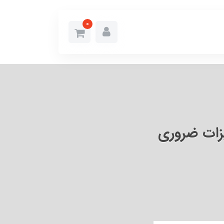
0
زات ضروری