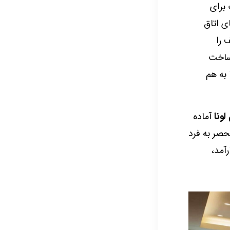
 برای
ی اتاق
 را
 ساخت
 به هم
لونا
آماده
حصر به فرد
آمد،