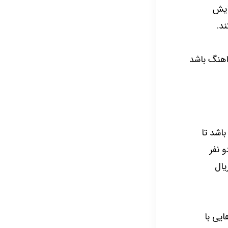
ایش
د.
اهنگ باشد
باشد تا
 نفر
ریال
یی با