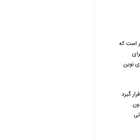
 است که
رای
ی نوین
رار گیرد
دون
تی