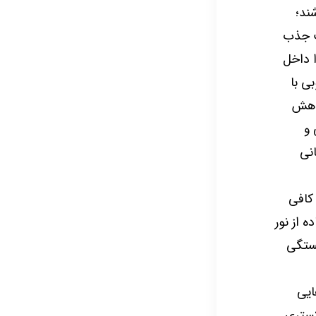
ند؛
ت جذب
 داخل
ی با
کاهش
 و
انی
 کافی
 از نور
خستگی
ایی
کستری.