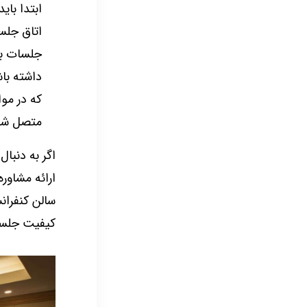
ابتدا بای
اتاق جلس
جلسات به
داشته با
که در موا
متصل شو
اگر به دنبا
ارائه مشاور
سالن کنفران
کیفیت جلسات