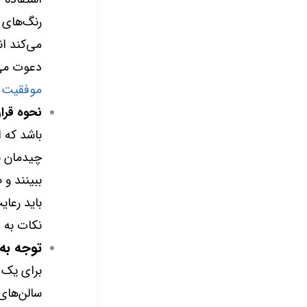
رنگ‌های 
می‌کند ا
دعوت می 
موفقیت ب
نحوه قرا
باشد که ا
چیدمان با
ببینند و
باید رعا
نکات به 
توجه به 