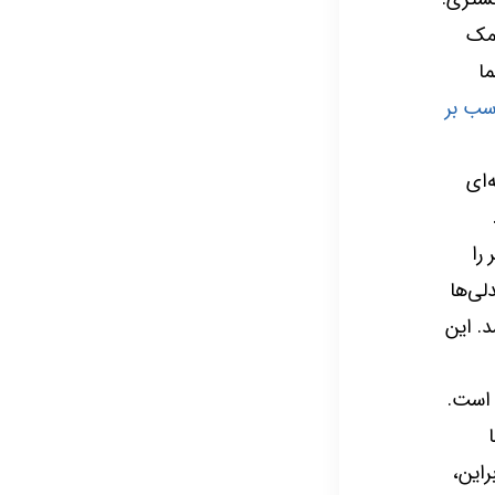
کمک
ا
سب بر
‌ای
را
لی‌ها
. این
 است.
ا
بنابراین،