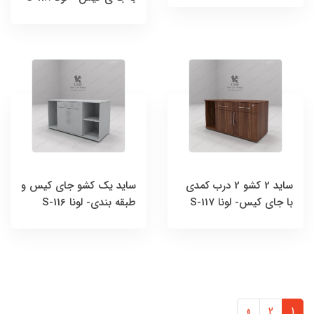
ساید 2 کشو 2 درب کمدی
ساید یک کشو جای کیس و
با جای کیس- لونا S-117
طبقه بندی- لونا S-116
»
2
1