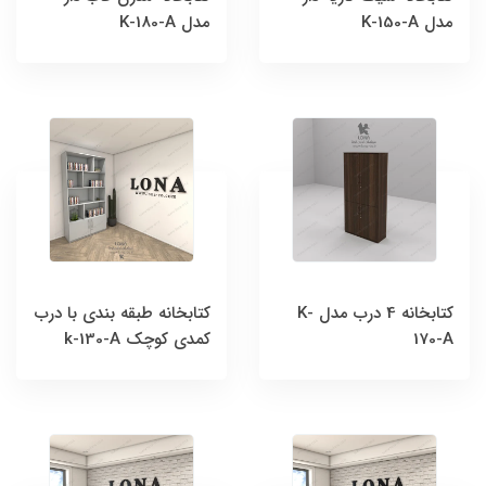
مدل K-150-A
مدل K-180-A
کتابخانه 4 درب مدل K-
کتابخانه طبقه بندی با درب
170-A
کمدی کوچک k-130-A