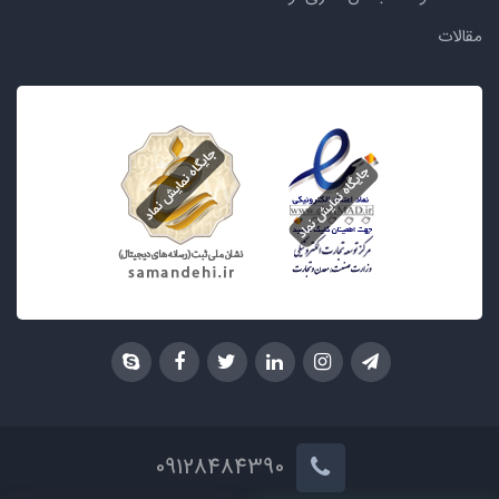
مقالات
09128484390