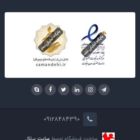
09128484390
ساخت فروشگاه توسط
سایت پرتال