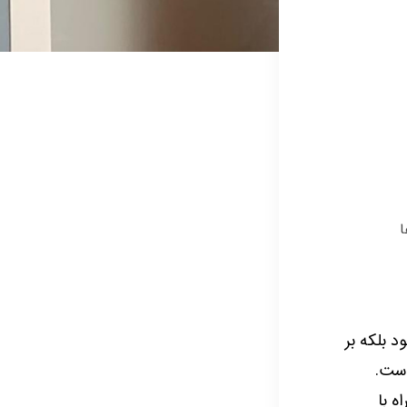
ا
 بلکه بر
است.
 با