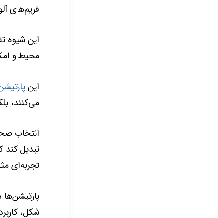
فریم‌های آل
این شیوه تق
محیط و امک
این
پارتیشن
می‌کنند، بل
انتخاب صحیح
تبدیل کند ک
تجربه‌ای مث
پارتیشن‌ها د
شکل، کاربرد