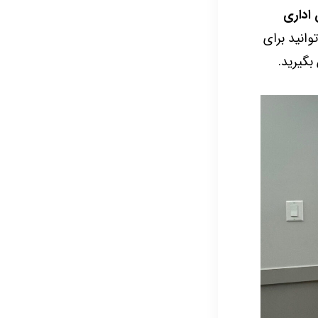
اداری
انید برای
بگیرید.