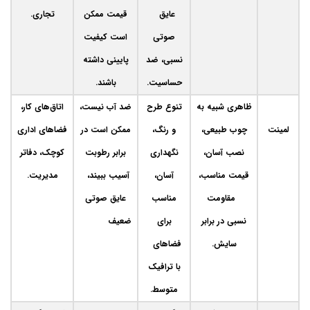
عایق
قیمت ممکن
تجاری.
صوتی
است کیفیت
نسبی، ضد
پایینی داشته
حساسیت.
باشند.
ظاهری شبیه به
تنوع طرح
ضد آب نیست،
اتاق‌های کار،
لمینت
چوب طبیعی،
و رنگ،
ممکن است در
فضاهای اداری
نصب آسان،
نگهداری
برابر رطوبت
کوچک، دفاتر
قیمت مناسب،
آسان،
آسیب ببیند،
مدیریت.
مقاومت
مناسب
عایق صوتی
نسبی در برابر
برای
ضعیف
سایش.
فضاهای
با ترافیک
متوسط.