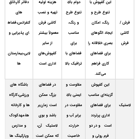
این کفپوش با
دوام بالا،
هزینه اولیه
دفاتر کار،اتاق
تنوع طرح و
تنوع طرح
تهیه و نصب
های
فرش /
رنگ، امکان
و رنگ،
کاشی فرش
کنفرانس،فضاه
کاشی
ایجاد الگوهای
مناسب
معمولاً بیشتر
ای پذیرایی و
فرش
بصری خلاقانه را
برای
از سایر
برای فضاهای
فضاهای با
کفپوش‌های
لابی،بیمارستان
کاری فراهم
ترافیک بالا
اداری است
ها
می‌کند.
این کفپوش
مقاومت و
در فضاهای
باشگاه های
گزینه‌ای مناسب
ایمنی بالا،
بزرگ ممکن
ورزشی،کارگاه
لاستیک
برای فضاهای
مقاومت در
است زمان‌بر
ها و کارخانه
اداری پرتردد
برابر آب و
باشد و بوی
ها،مهدکودک
است و در دو
حرارت،
لاستیک آن،
و مدارس
فرم رولی و
خاصیت
که ممکن است
وپارکینگ ها