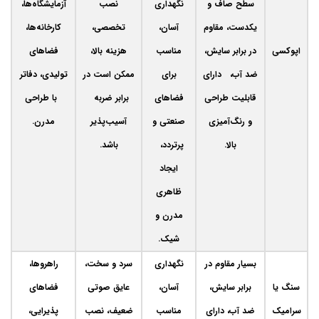
سطح صاف و
نگهداری
نصب
آزمایشگاه‌ها،
یکدست، مقاوم
آسان،
تخصصی،
کارخانه‌ها،
اپوکسی
در برابر سایش،
مناسب
هزینه بالا،
فضاهای
ضد آب، دارای
برای
ممکن است در
تولیدی، دفاتر
قابلیت طراحی
فضاهای
برابر ضربه
با طراحی
و رنگ‌آمیزی
صنعتی و
آسیب‌پذیر
مدرن.
بالا.
پرتردد،
باشد.
ایجاد
ظاهری
مدرن و
شیک.
بسیار مقاوم در
نگهداری
سرد و سخت،
راهروها،
سنگ یا
برابر سایش،
آسان،
عایق صوتی
فضاهای
سرامیک
ضد آب، دارای
مناسب
ضعیف، نصب
پذیرایی،