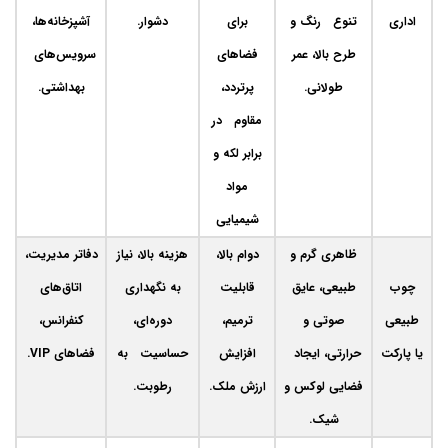
اداری
تنوع رنگ و
برای
دشوار.
آشپزخانه‌ها،
طرح بالا، عمر
فضاهای
سرویس‌های
طولانی.
پرتردد،
بهداشتی.
مقاوم در
برابر لکه و
مواد
شیمیایی
ظاهری گرم و
دوام بالا،
هزینه بالا، نیاز
دفاتر مدیریت،
چوب
طبیعی، عایق
قابلیت
به نگهداری
اتاق‌های
طبیعی
صوتی و
ترمیم،
دوره‌ای،
کنفرانس،
یا پارکت
حرارتی، ایجاد
افزایش
حساسیت به
فضاهای VIP.
فضایی لوکس و
ارزش ملک.
رطوبت.
شیک.