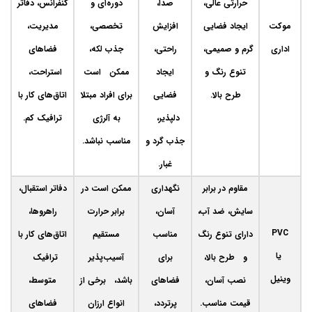
حرارتی عالی،
صدا،
دوره‌ای و
کنفرانس، دفاتر
موکت
ایجاد فضایی
افزایش
تخصصی،
مدیریت،
اداری
گرم و صمیمی،
راحتی،
جذب لکه،
فضاهای
تنوع رنگ و
ایجاد
ممکن است
استراحت،
طرح بالا.
فضایی
برای افراد مبتلا
اتاق‌های کار با
دلپذیر،
به آلرژی
ترافیک کم.
جذب گرد و
مناسب نباشد.
غبار.
مقاوم در برابر
نگهداری
ممکن است در
دفاتر استقبال،
سایش، ضد آب،
آسان،
برابر حرارت
راهروها،
PVC
دارای تنوع رنگ
مناسب
مستقیم
اتاق‌های کار با
یا
و طرح بالا،
برای
آسیب‌پذیر
ترافیک
وینیل
نصب آسان،
فضاهای
باشد، برخی از
متوسط،
قیمت مناسب.
پرتردد،
انواع ارزان
فضاهای