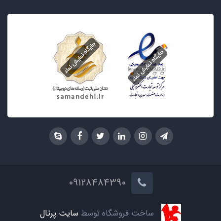
09128484390
ساخت فروشگاه توسط
سایت پرتال