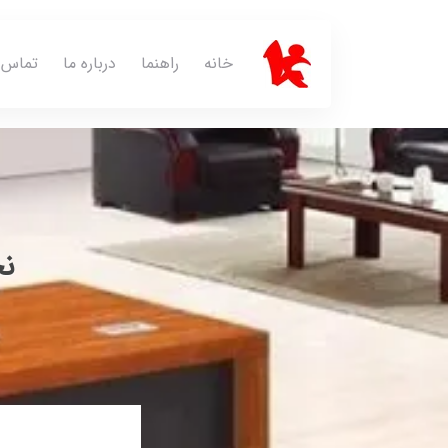
خانه
راهنما
درباره ما
تماس ب
نح