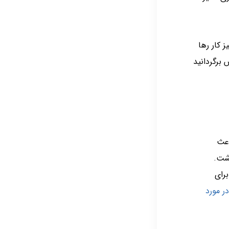
ز کار رها
ش برگردانید
اعث
اشت.
برای
ر مورد