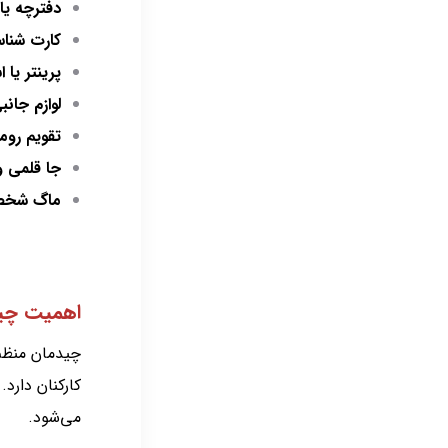
دفترچه ی
کارت شناس
پرینتر یا 
لوازم جان
تقویم رو
جا قلمی 
ماگ شخ
اهمیت چید
چیدمان منظم 
کارکنان دار
می‌شود.