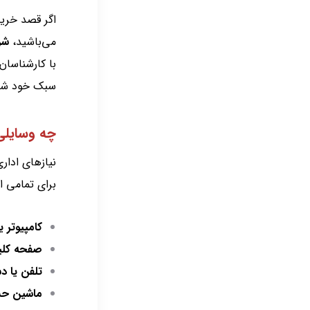
اگر قصد خری
می‌باشید،
شر
با کارشناسا
سبک خود شو
چه وسایلی
نیازهای ادار
برای تمامی ا
کامپیوتر 
صفحه کل
تلفن یا د
ماشین ح