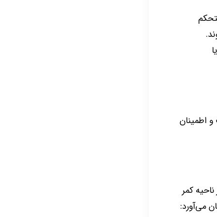
ستحکم
ند.
ا
و اطمینان
ناحیه کمر
 می‌آورد: