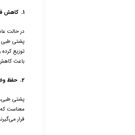
1. کاهش فشار بر مهره‌های کمر
در حالت عاد
پشتی طبی با
توزیع کرده 
باعث کاهش 
2. حفظ وضعیت صحیح نشستن (Posture)
پشتی طبی، ب
معناست که س
قرار می‌گیر