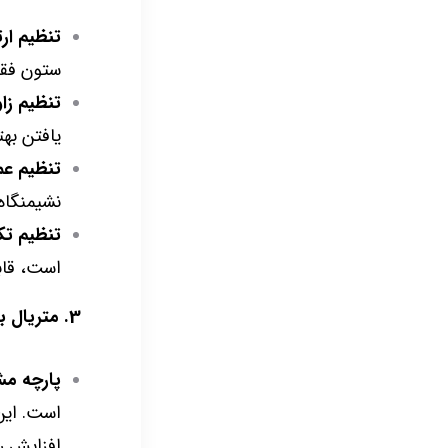
تنظیم ار
ستون فقرا
تنظیم زا
یافتن به
تنظیم ع
نشیمنگاه
تنظیم تک
است، قاب
3. متریال با کیفیت و تنفس‌پذیر
پارچه مش (h
است. این
افزایش ر