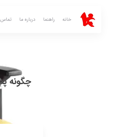
خانه
راهنما
درباره ما
تماس ب
چگونه پش