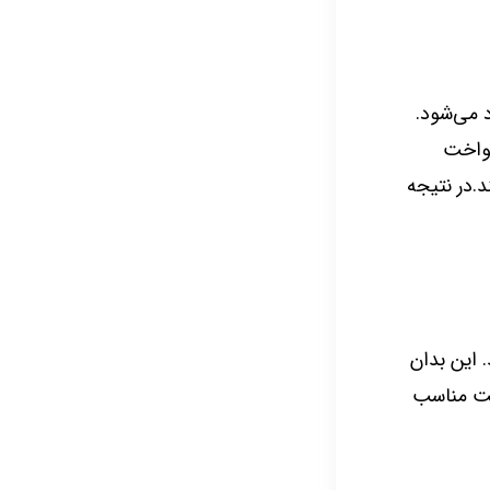
 می‌شود.
نواخت
د.در نتیجه
 این بدان
یت مناسب