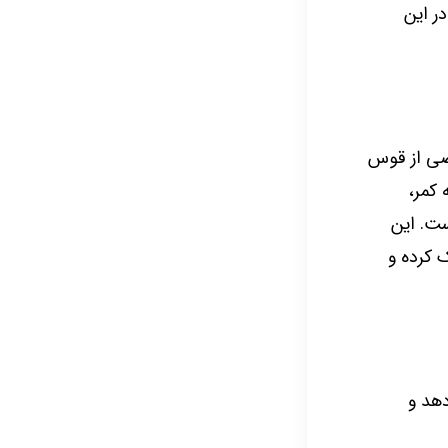
ر این
صی از قوس
کمر،
ت. این
ک کرده و
دهد و