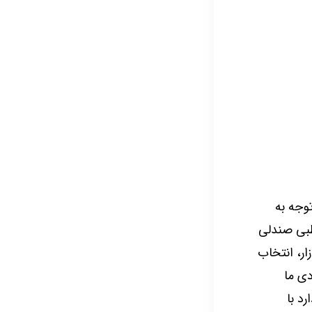
وجه به
بی صندلی
ار، انتخاب
دی ما
د با