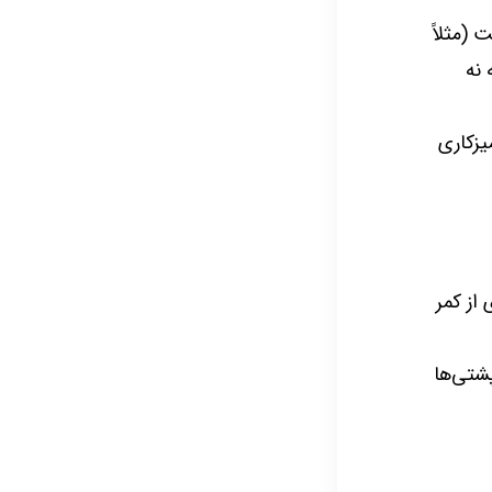
 (مثلاً
 نه
یزکاری
از کمر
پشتی‌ها