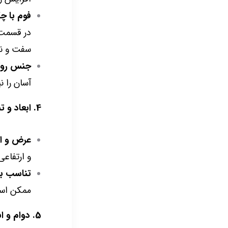
فوم با چ
در قسمت ن
سفت و نه
جنس رو
آسان را ن
4. ابعاد و تناسب با بدن:
عرض و ا
و ارتفاع
تناسب با 
ممکن است 
5. دوام و استحکام: