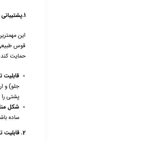
1.پشتیبانی عالی از قوس کمر (Lumbar Support)
این مهمترین
قوس طبیعی ست
حمایت کند.
قابلیت ت
جلو) و ار
پشتی را د
شکل من
ساده باشد
2. قابلیت تنظیم (Adjustability)