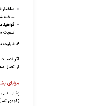
ساختار ق
ساخته شده
گواهینامه
کیفیت سا
6. قابلیت نصب آسان (برای پشتی‌های جداگانه)
اگر قصد خر
از اتصال مح
مزایای پش
پشتی طبی صن
(گودی کمر)،