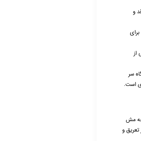
د و
برای
 از
اه سر
ی است.
چه مش
تعریق و