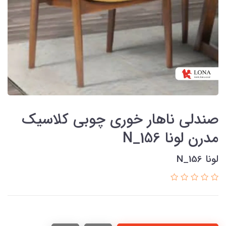
صندلی ناهار خوری چوبی کلاسیک
مدرن لونا N_156
لونا N_156