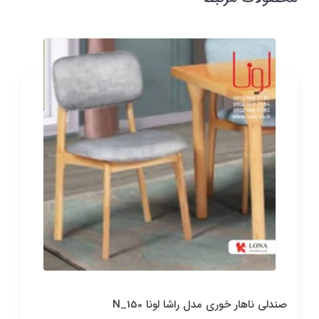
صندلی ناهار خوری مدل راشا لونا N_150