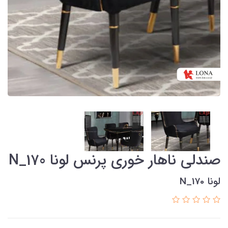
صندلی ناهار خوری پرنس لونا N_170
لونا N_170