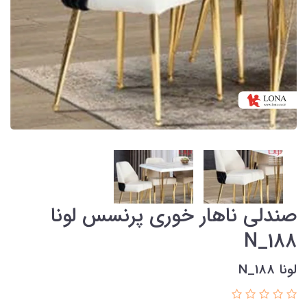
صندلی ناهار خوری پرنسس لونا
N_188
لونا N_188