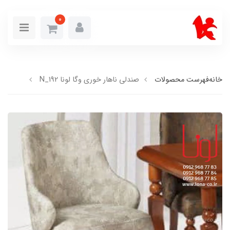
0
خانه
فهرست محصولات
صندلی ناهار خوری وگا لونا N_192