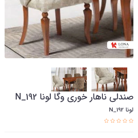
صندلی ناهار خوری وگا لونا N_192
لونا N_192