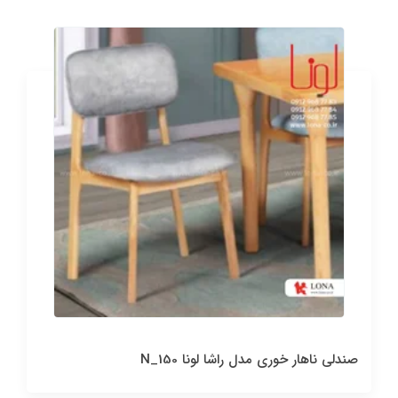
صندلی ناهار خوری مدل راشا لونا N_150