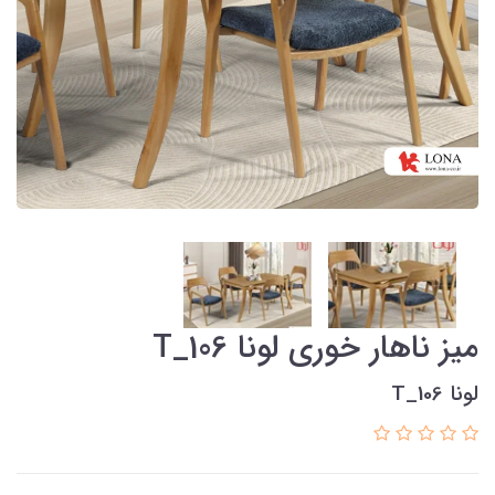
میز ناهار خوری لونا T_106
لونا T_106