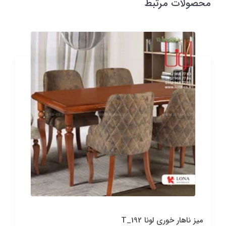
محصولات مرتبط
میز ناهار خوری لونا T_192