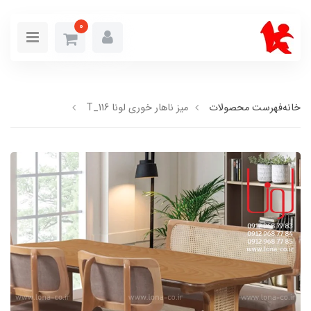
0
خانه
فهرست محصولات
میز ناهار خوری لونا T_116