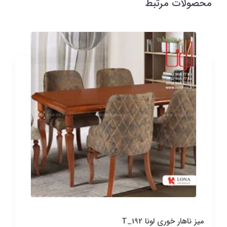
محصولات مرتبط
میز ناهار خوری لونا T_192