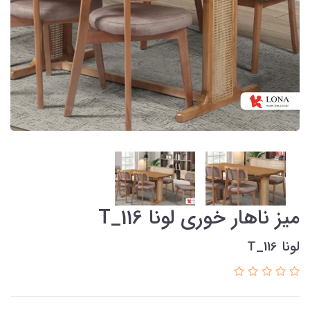
میز ناهار خوری لونا T_116
لونا T_116