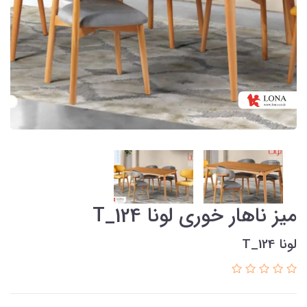
میز ناهار خوری لونا T_124
لونا T_124