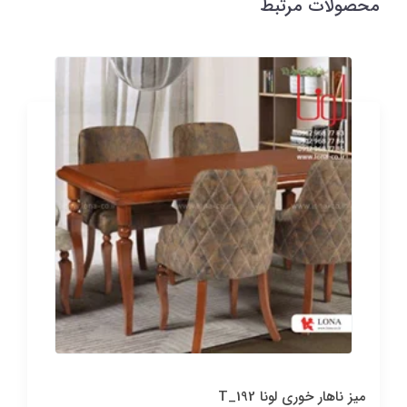
محصولات مرتبط
میز ناهار خوری لونا T_192