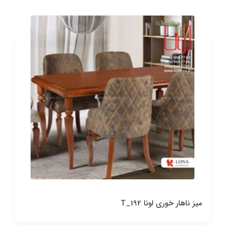
میز ناهار خوری لونا T_192