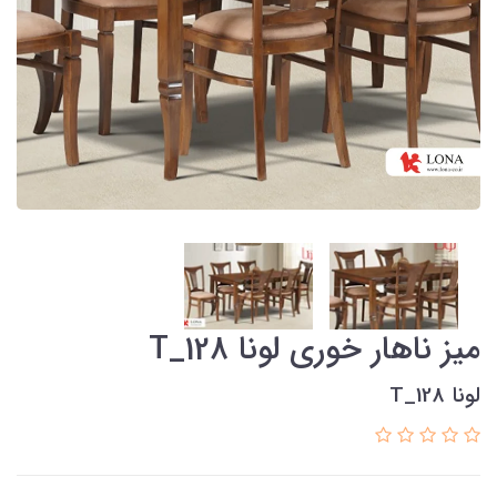
میز ناهار خوری لونا T_128
لونا T_128