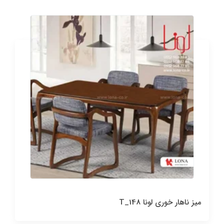
میز ناهار خوری لونا T_148