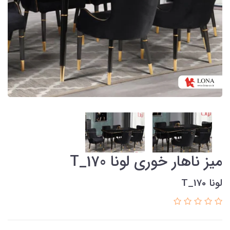
میز ناهار خوری لونا T_170
لونا T_170