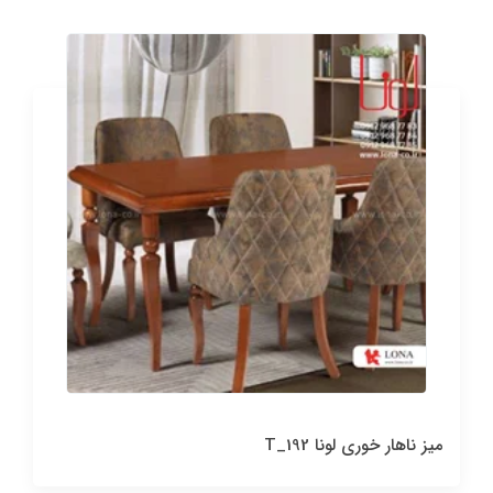
میز ناهار خوری لونا T_192