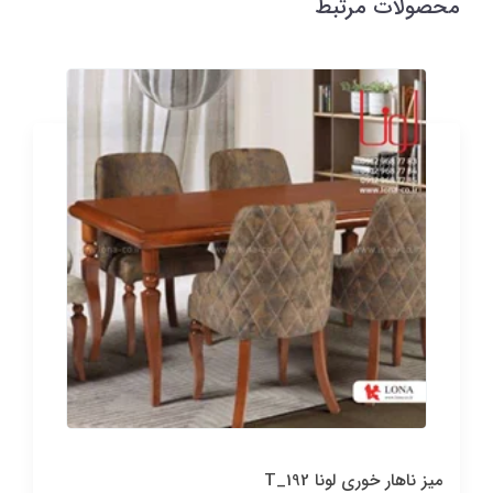
محصولات مرتبط
میز ناهار خوری لونا T_192