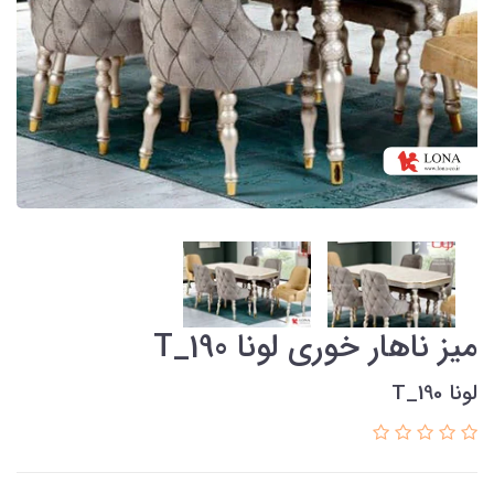
میز ناهار خوری لونا T_190
لونا T_190