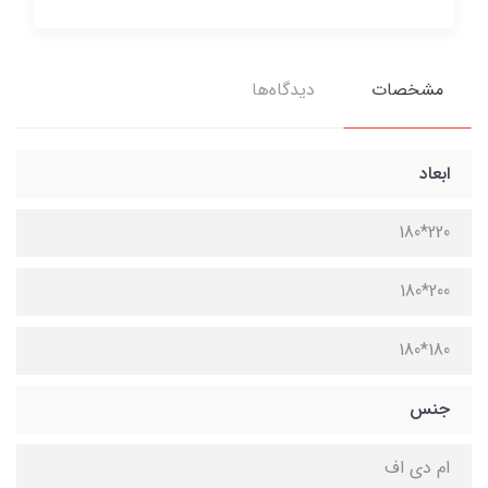
مشخصات
دیدگاه‌ها
ابعاد
220*180
200*180
180*180
جنس
ام دی اف