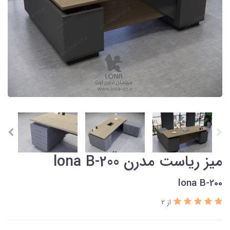
میز ریاست مدرن lona B-200
lona B-200
از 2