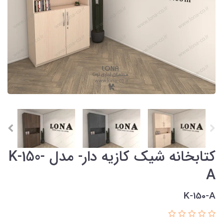
کتابخانه شیک کازیه دار- مدل K-150-
A
K-150-A