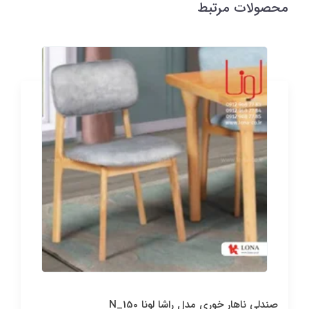
محصولات مرتبط
صندلی ناهار خوری مدل راشا لونا N_150