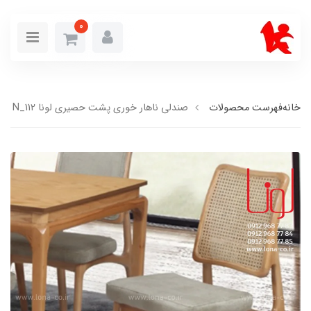
0
خانه
فهرست محصولات
صندلی ناهار خوری پشت حصیری لونا N_112