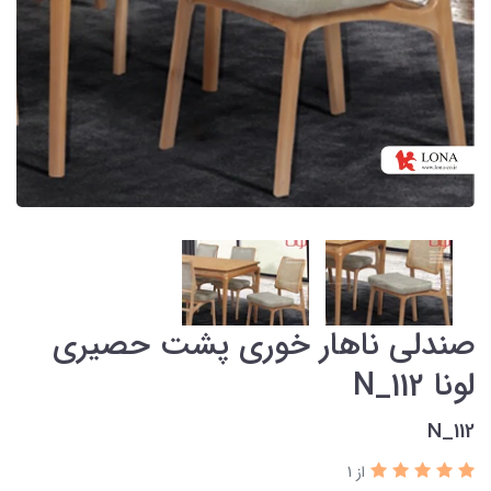
صندلی ناهار خوری پشت حصیری
لونا N_112
N_112
از 1