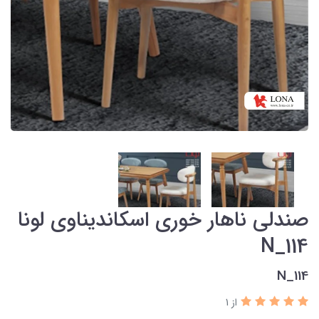
صندلی ناهار خوری اسکاندیناوی لونا
N_114
N_114
از 1