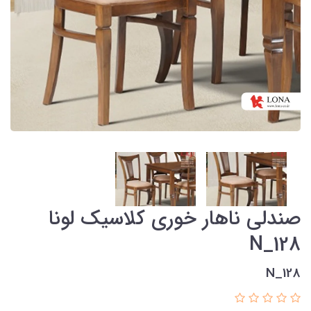
صندلی ناهار خوری کلاسیک لونا
N_128
N_128