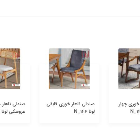
خوری چهار
صندلی ناهار خوری قایقی
صندلی ناهار 
لونا N_146
عروسکی لونا N _160