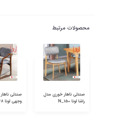
محصولات مرتبط
 خوری بی
صندلی ناهار خوری مدل
صندلی ناهار 
راشا لونا N_150
وجهی لونا N_148