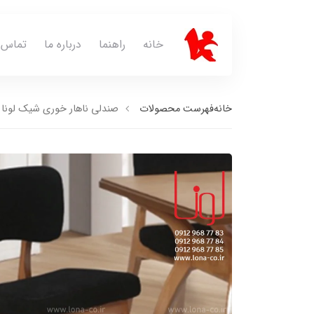
خانه
راهنما
درباره ما
تماس ب
خانه
فهرست محصولات
صندلی ناهار خوری شیک لونا N_134