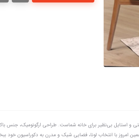
شیک لونا N_134 ، ترکیبی از راحتی و استایل بی‌نظیر برای خانه شماست. طراحی ارگونو
همین امروز با انتخاب لونا، فضایی شیک و مدرن به دکوراسیون خود ببخ