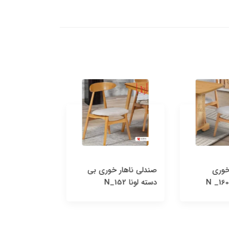
خوری
صندلی ناهار خوری بی
صندلی ناهار 
دسته لونا N_152
راشا لونا N_150