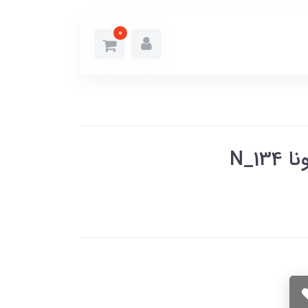
0
N_1