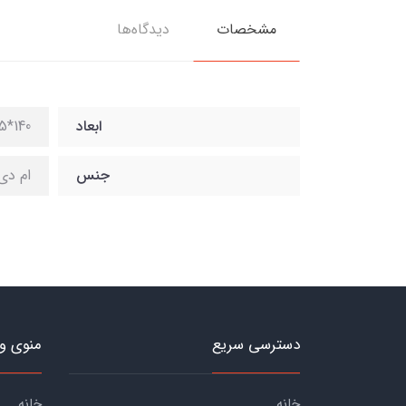
مشخصات
دیدگاه‌ها
ابعاد
140*35*75
جنس
ام دی
دسترسی سریع
منوی و
خانه
خانه