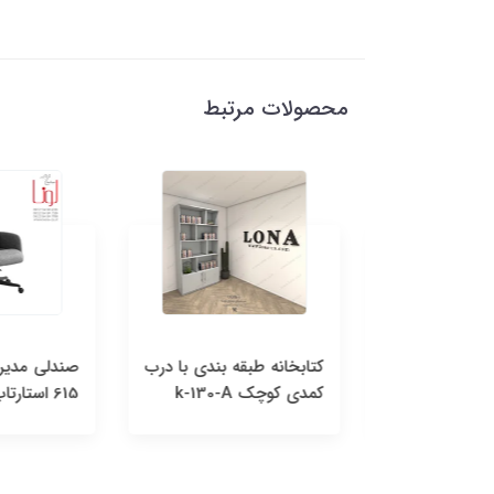
محصولات مرتبط
کتابخانه 4 درب مدل K-
کتابخانه طبقه بندی با درب
کمدی کوچک k-130-A
615 استارتاپ