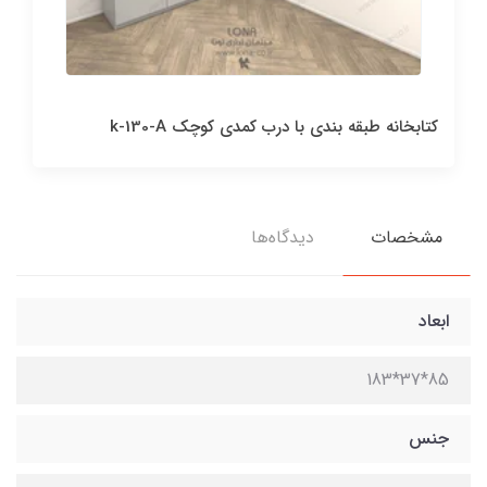
کتابخانه طبقه بندی با درب کمدی کوچک k-130-A
مشخصات
دیدگاه‌ها
ابعاد
85*37*183
جنس