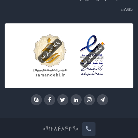
مقالات
09128484390