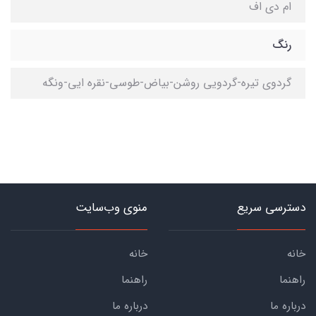
ام دی اف
رنگ
گردوی تیره-گردویی روشن-بیاض-طوسی-نقره ایی-ونگه
دسترسی سریع
منوی وب‌سایت
خانه
خانه
راهنما
راهنما
درباره ما
درباره ما