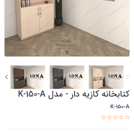
کتابخانه کازیه دار - مدل K-150-A
K-150-A