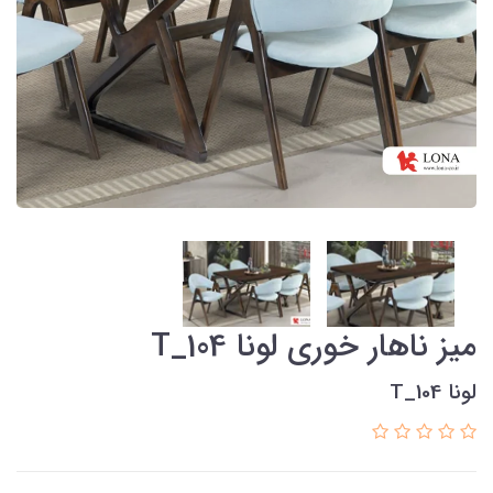
میز ناهار خوری لونا T_104
لونا T_104