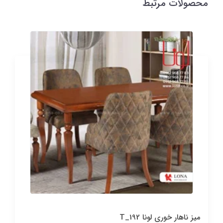
محصولات مرتبط
میز ناهار خوری لونا T_192