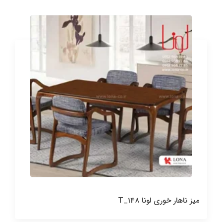
میز ناهار خوری لونا T_148