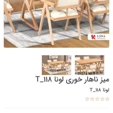
میز ناهار خوری لونا T_118
لونا T_118