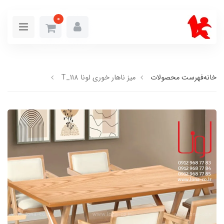
0
خانه
فهرست محصولات
میز ناهار خوری لونا T_118