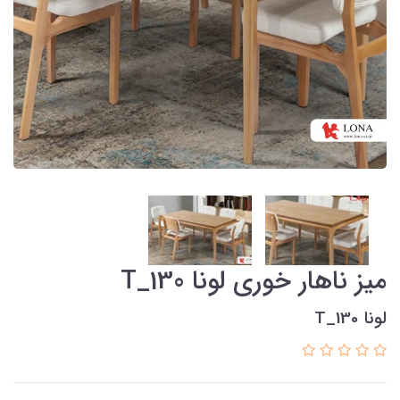
میز ناهار خوری لونا T_130
لونا T_130