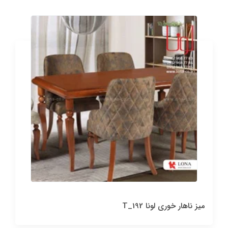
میز ناهار خوری لونا T_192