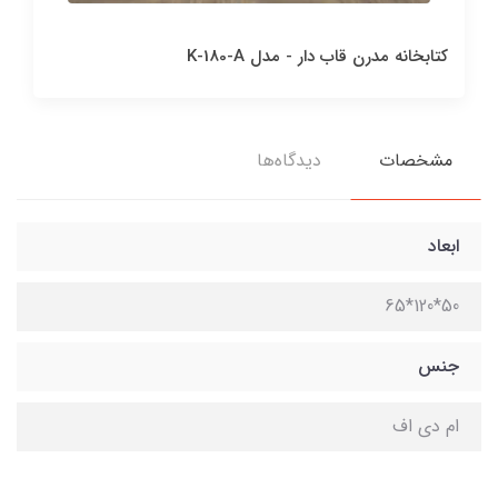
کتابخانه مدرن قاب دار - مدل K-180-A
مشخصات
دیدگاه‌ها
ابعاد
50*120*65
جنس
ام دی اف