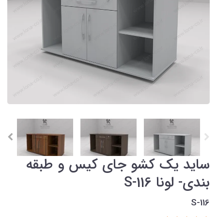
ساید یک کشو جای کیس و طبقه
بندی- لونا S-116
S-116