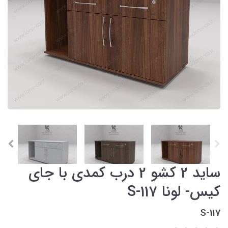
ساید 2 کشو 2 درب کمدی با جای
کیس- لونا S-117
S-117