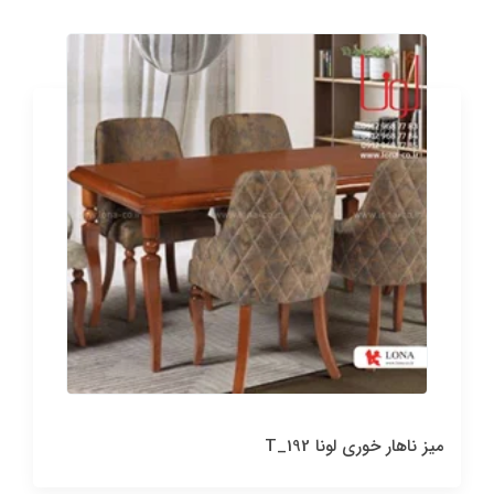
میز ناهار خوری لونا T_192