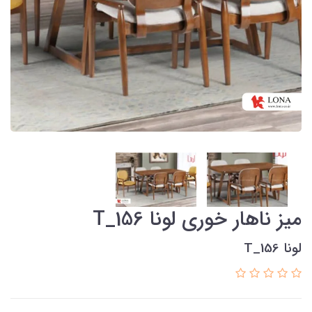
میز ناهار خوری لونا T_156
لونا T_156