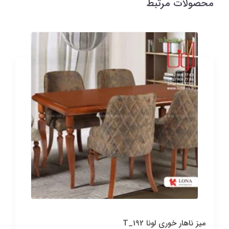
محصولات مرتبط
میز ناهار خوری لونا T_192