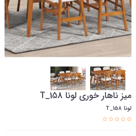
میز ناهار خوری لونا T_158
لونا T_158