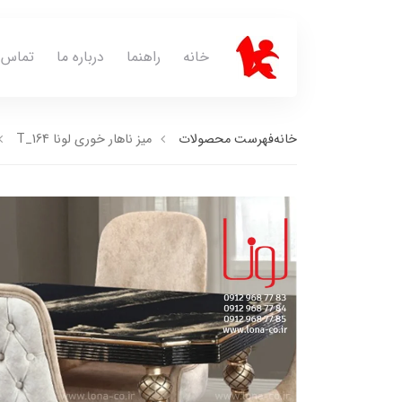
خانه
راهنما
درباره ما
تماس ب
خانه
فهرست محصولات
میز ناهار خوری لونا T_164