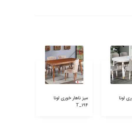
 لونا
میز ناهار خوری لونا
میز ناهار خوری 
T_192
T_194