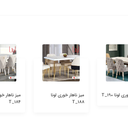
نا T_190
میز ناهار خوری لونا
میز ناهار خوری
T_184
T_188