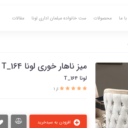
ا ما
محصولات
ست خانواده مبلمان اداری لونا
مقالات
میز ناهار خوری لونا T_164
لونا T_164
از 1
افزودن به سبدخرید