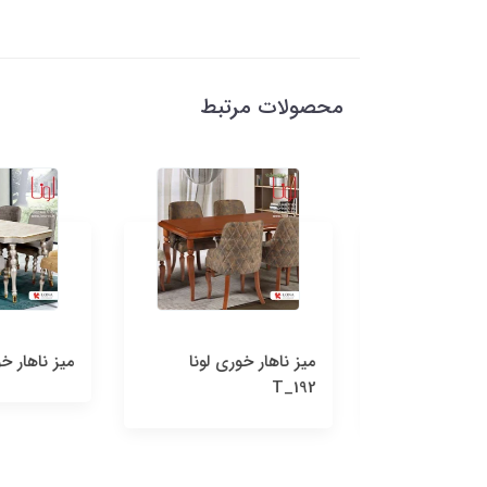
محصولات مرتبط
ی لونا
میز ناهار خوری لونا
میز ناهار خوری لو
T_192