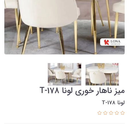
میز ناهار خوری لونا T-178
لونا T-178