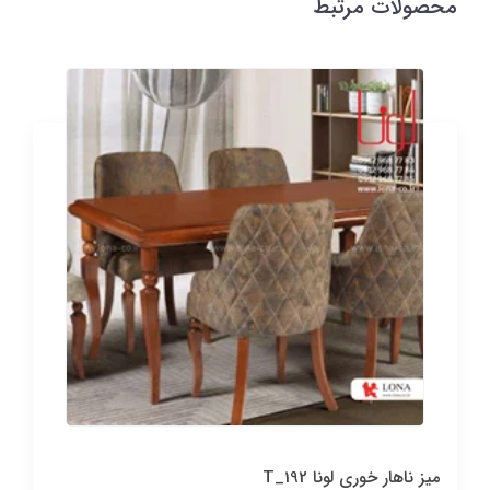
محصولات مرتبط
میز ناهار خوری لونا T_192