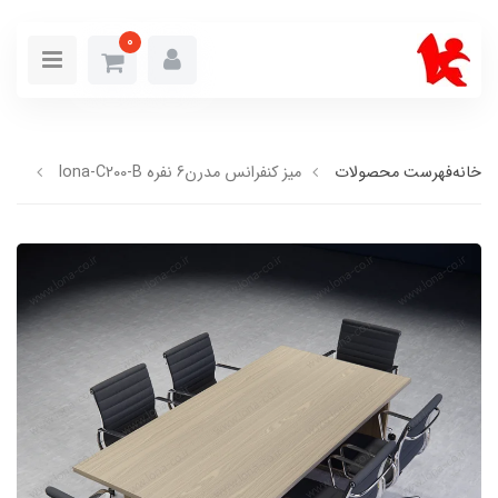
0
خانه
فهرست محصولات
میز کنفرانس مدرن6 نفره lona-C200-B