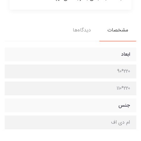
مشخصات
دیدگاه‌ها
ابعاد
220*90
220*110
جنس
ام دی اف