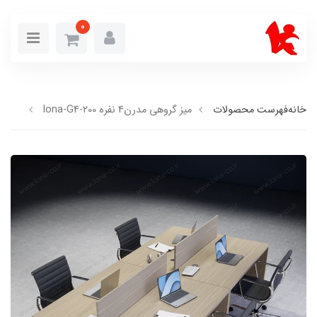
0
خانه
فهرست محصولات
میز گروهی مدرن4 نفره lona-G4-200