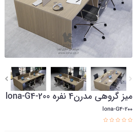
میز گروهی مدرن4 نفره lona-G4-200
lona-G4-200