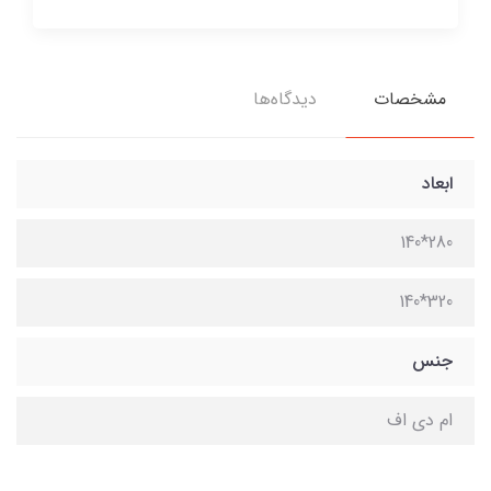
مشخصات
دیدگاه‌ها
ابعاد
280*140
320*140
جنس
ام دی اف