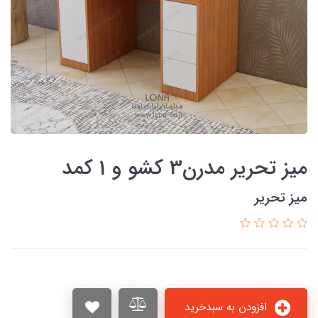
میز تحریر مدرن3 کشو و 1 کمد
میز تحریر
افزودن به سبدخرید