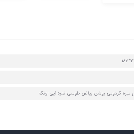
 تیره-گردویی روشن-بیاض-طوسی-نقره ایی-ونگه