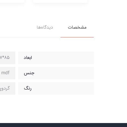
مشخصات
دیدگاه‌ها
ابعاد
85*37*183
جنس
mdf
رنگ
گردوی