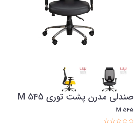
صندلی مدرن پشت توری M 545
M 545