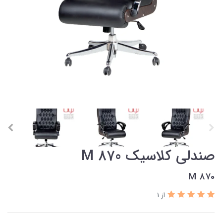
صندلی کلاسیک M 870
M 870
از 1