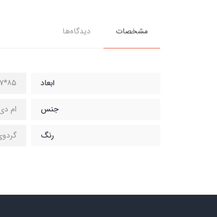
مشخصات
دیدگاه‌ها
ابعاد
85*37*183
جنس
ام دی
رنگ
گردوی