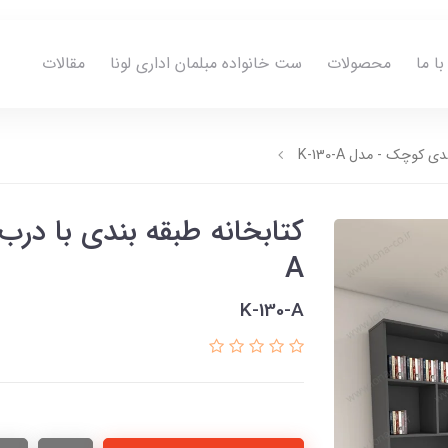
ا ما
محصولات
ست خانواده مبلمان اداری لونا
مقالات
کوچک - مدل K-130-A
A
K-130-A