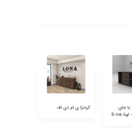
با جای
کردنزا ی ام دی اف
ساید سه کشو 
S-115
با جا ی کیس - لونا