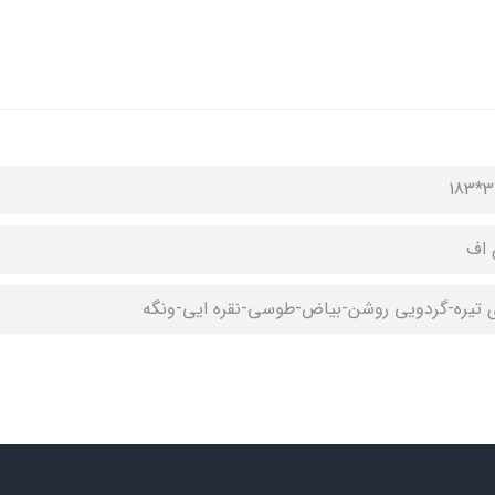
 اف
 تیره-گردویی روشن-بیاض-طوسی-نقره ایی-ونگه