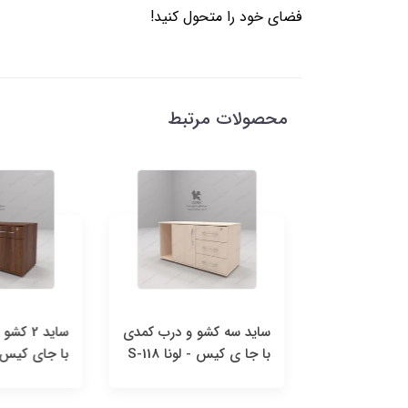
فضای خود را متحول کنید!
محصولات مرتبط
دی اف
ساید سه کشو و درب کمدی
با جا ی کیس - لونا S-118
با جای کیس- لونا