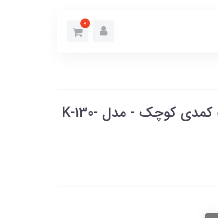
0
کتابخانه طبقه بندی با درب کمدی کوچک - مدل K-130-